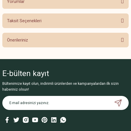
Yorumlar
Taksit Seçenekleri
Bu ürüne ilk yorumu siz yapın!
Önerileriniz
Yorum Yaz
Bu ürünün fiyat bilgisi, resim, ürün açıklamalarında ve diğer konularda
yetersiz gördüğünüz noktaları öneri formunu kullanarak tarafımıza
iletebilirsiniz.
E-bülten
kayıt
Görüş ve önerileriniz için teşekkür ederiz.
Bültenimize kayıt olun, indirimli ürünlerden ve kampanyalardan ilk sizin
Ürün resmi kalitesiz, bozuk veya görüntülenemiyor.
haberiniz olsun!
Ürün açıklamasında eksik bilgiler bulunuyor.
Ürün bilgilerinde hatalar bulunuyor.
Ürün fiyatı diğer sitelerden daha pahalı.
Bu ürüne benzer farklı alternatifler olmalı.