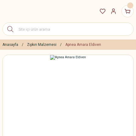
Anasayfa
Zıpkın Malzemesi
Apnea Amara Eldiven