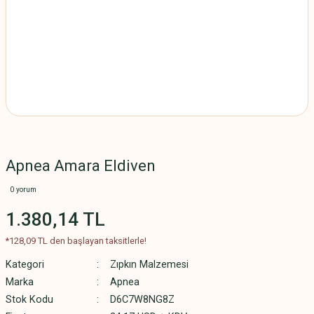
Apnea Amara Eldiven
0 yorum
1.380,14 TL
*128,09 TL den başlayan taksitlerle!
Kategori
Zıpkın Malzemesi
Marka
Apnea
Stok Kodu
D6C7W8NG8Z