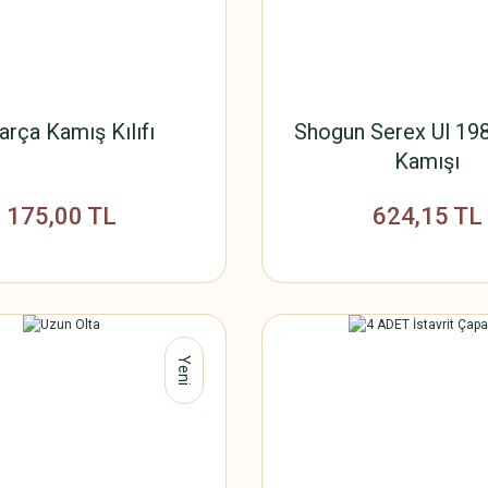
arça Kamış Kılıfı
Shogun Serex Ul 19
Kamışı
175,00 TL
624,15 TL
Yeni