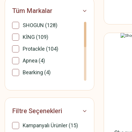
Tüm Markalar
SHOGUN (128)
KİNG (109)
Protackle (104)
Apnea (4)
Bearking (4)
Kamachi (3)
Berkley (2)
ECOGEAR (2)
Filtre Seçenekleri
Marukyu (2)
Kampanyalı Ürünler (15)
YUMOSHI (2)