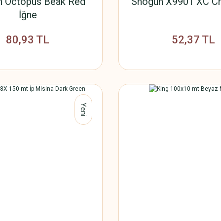
n Octopus Beak Red
Shogun X9901 XC Ch
İğne
80,93 TL
52,37 TL
Yeni