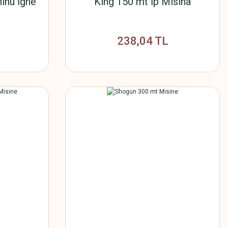
inu İğne
King 150 mt İp Misina
238,04 TL