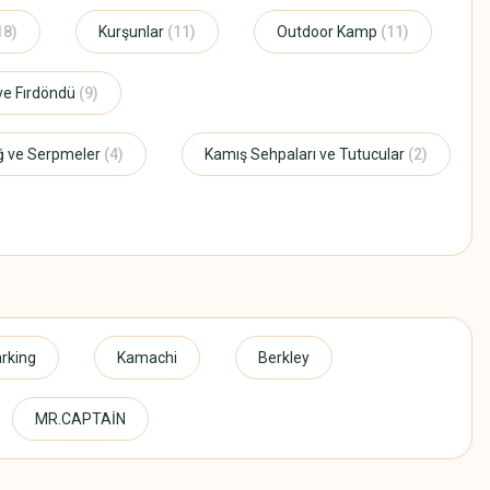
18)
Kurşunlar
(11)
Outdoor Kamp
(11)
 ve Fırdöndü
(9)
ğ ve Serpmeler
(4)
Kamış Sehpaları ve Tutucular
(2)
rking
Kamachi
Berkley
MR.CAPTAİN