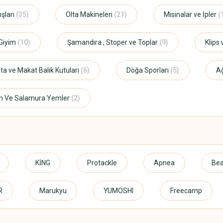
şları
(35)
Olta Makineleri
(21)
Misinalar ve İpler
(
Giyim
(10)
Şamandıra , Stoper ve Toplar
(9)
Klips
ta ve Makat Balık Kutuları
(6)
Doğa Sporları
(5)
A
m Ve Salamura Yemler
(2)
KİNG
Protackle
Apnea
Bea
R
Marukyu
YUMOSHI
Freecamp