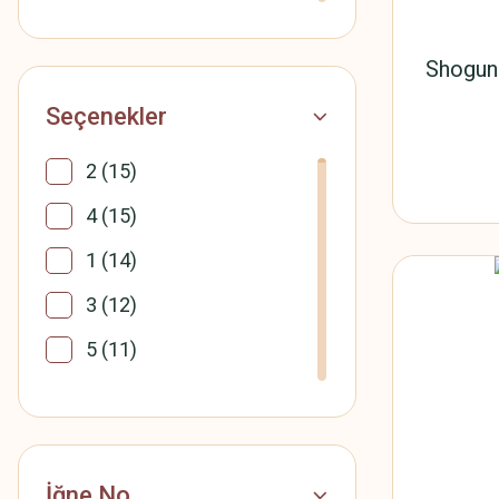
7 (14)
4 (12)
Shogun 
KIRMIZI (12)
Seçenekler
BEYAZ (10)
2 (15)
Sarı (10)
4 (15)
YEŞİL (9)
1 (14)
102 (8)
3 (12)
103 (8)
5 (11)
104 (8)
6 (9)
8 (8)
8 (8)
10 (7)
10 (7)
İğne No