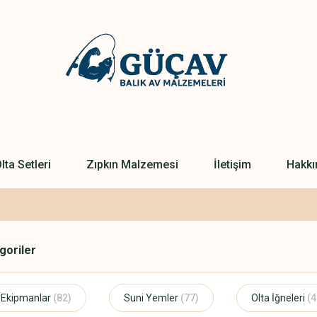
lta Setleri
Zıpkın Malzemesi
İletişim
Hakkı
egoriler
 Ekipmanlar
(82)
Suni Yemler
(77)
Olta İğneleri
(4