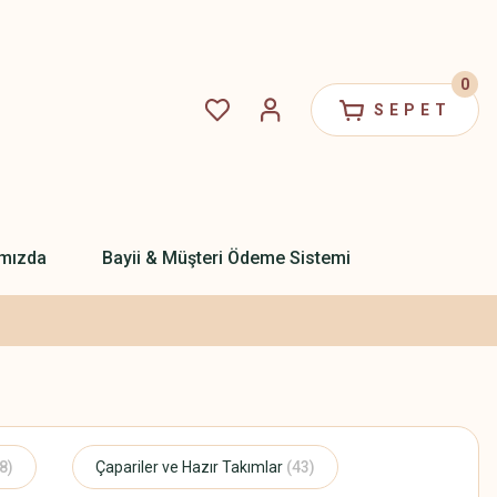
0
SEPET
mızda
Bayii & Müşteri Ödeme Sistemi
8)
Çapariler ve Hazır Takımlar
(43)