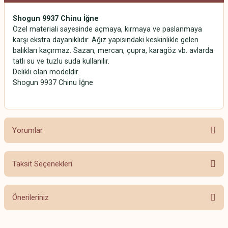
Shogun 9937 Chinu İğne
Özel materiali sayesinde açmaya, kırmaya ve paslanmaya
karşı ekstra dayanıklıdır. Ağız yapısındaki keskinlikle gelen
balıkları kaçırmaz. Sazan, mercan, çupra, karagöz vb. avlarda
tatlı su ve tuzlu suda kullanılır.
Delikli olan modeldir.
Shogun 9937 Chinu İğne
Yorumlar
Taksit Seçenekleri
Bu ürüne ilk yorumu siz yapın!
Önerileriniz
Yorum Yaz
Bu ürünün fiyat bilgisi, resim, ürün açıklamalarında ve diğer konularda