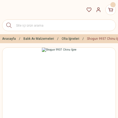
Anasayfa
Balık Av Malzemeleri
Olta İğneleri
Shogun 9937 Chinu İ