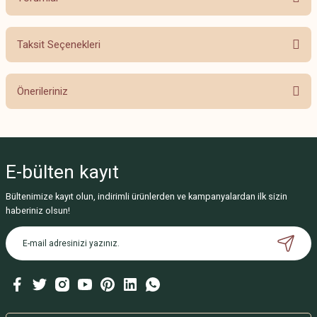
Taksit Seçenekleri
Bu ürüne ilk yorumu siz yapın!
Önerileriniz
Yorum Yaz
Bu ürünün fiyat bilgisi, resim, ürün açıklamalarında ve diğer konularda
yetersiz gördüğünüz noktaları öneri formunu kullanarak tarafımıza
iletebilirsiniz.
E-bülten
kayıt
Görüş ve önerileriniz için teşekkür ederiz.
Bültenimize kayıt olun, indirimli ürünlerden ve kampanyalardan ilk sizin
Ürün resmi kalitesiz, bozuk veya görüntülenemiyor.
haberiniz olsun!
Ürün açıklamasında eksik bilgiler bulunuyor.
Ürün bilgilerinde hatalar bulunuyor.
Ürün fiyatı diğer sitelerden daha pahalı.
Bu ürüne benzer farklı alternatifler olmalı.