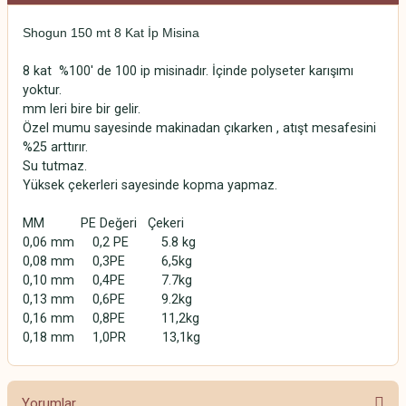
Shogun 150 mt 8 Kat İp Misina
8 kat %100' de 100 ip misinadır. İçinde polyseter karışımı
yoktur.
mm leri bire bir gelir.
Özel mumu sayesinde makinadan çıkarken , atışt mesafesini
%25 arttırır.
Su tutmaz.
Yüksek çekerleri sayesinde kopma yapmaz.
MM PE Değeri Çekeri
0,06 mm 0,2 PE 5.8 kg
0,08 mm 0,3PE 6,5kg
0,10 mm 0,4PE 7.7kg
0,13 mm 0,6PE 9.2kg
0,16 mm 0,8PE 11,2kg
0,18 mm 1,0PR 13,1kg
Yorumlar