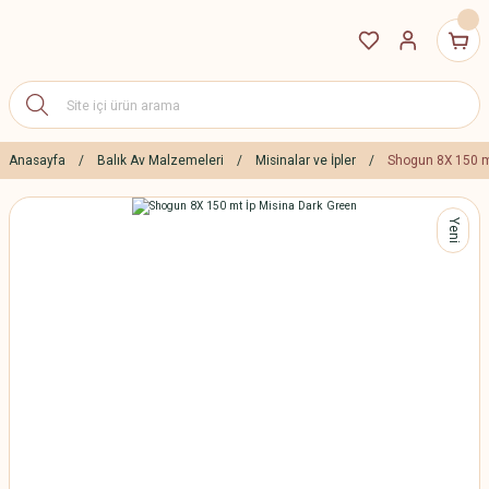
Anasayfa
Balık Av Malzemeleri
Misinalar ve İpler
Shogun 8X 150 m
Yeni