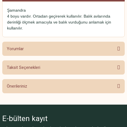
Şamandra
4 boyu vardır. Ortadan geçirerek kullanılır. Balık avlarında
derinliği ölçmek amacıyla ve balık vurduğunu anlamak için
kullanılır.
Yorumlar
Taksit Seçenekleri
Bu ürüne ilk yorumu siz yapın!
Önerileriniz
Yorum Yaz
Bu ürünün fiyat bilgisi, resim, ürün açıklamalarında ve diğer konularda
yetersiz gördüğünüz noktaları öneri formunu kullanarak tarafımıza
iletebilirsiniz.
E-bülten
kayıt
Görüş ve önerileriniz için teşekkür ederiz.