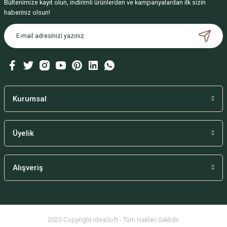
Bültenimize kayıt olun, indirimli ürünlerden ve kampanyalardan ilk sizin
Ürün resmi kalitesiz, bozuk veya görüntülenemiyor.
haberiniz olsun!
Ürün açıklamasında eksik bilgiler bulunuyor.
Ürün bilgilerinde hatalar bulunuyor.
Ürün fiyatı diğer sitelerden daha pahalı.
Bu ürüne benzer farklı alternatifler olmalı.
Kurumsal
Üyelik
Gönder
Alışveriş
2023 Copyright IdeaSoft - Tüm Hakları Saklıdır.