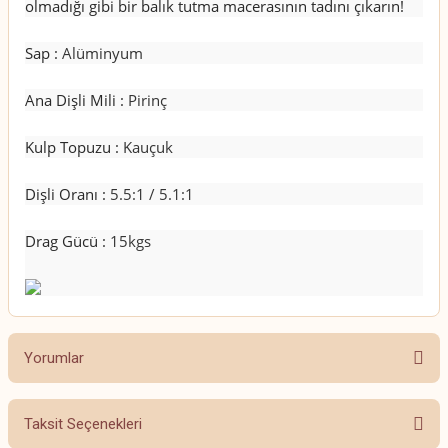
olmadığı gibi bir balık tutma macerasının tadını çıkarın!
Sap
:
Alüminyum
Ana Dişli Mili
:
Pirinç
Kulp Topuzu
:
Kauçuk
Dişli Oranı
:
5.5:1 / 5.1:1
Drag Gücü
:
15kgs
Yorumlar
Taksit Seçenekleri
Bu ürüne ilk yorumu siz yapın!