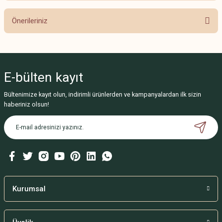
Önerileriniz
Yorum Yaz
Bu ürünün fiyat bilgisi, resim, ürün açıklamalarında ve diğer konularda
yetersiz gördüğünüz noktaları öneri formunu kullanarak tarafımıza
iletebilirsiniz.
E-bülten
kayıt
Görüş ve önerileriniz için teşekkür ederiz.
Bültenimize kayıt olun, indirimli ürünlerden ve kampanyalardan ilk sizin
Ürün resmi kalitesiz, bozuk veya görüntülenemiyor.
haberiniz olsun!
Ürün açıklamasında eksik bilgiler bulunuyor.
Ürün bilgilerinde hatalar bulunuyor.
Ürün fiyatı diğer sitelerden daha pahalı.
Bu ürüne benzer farklı alternatifler olmalı.
Kurumsal