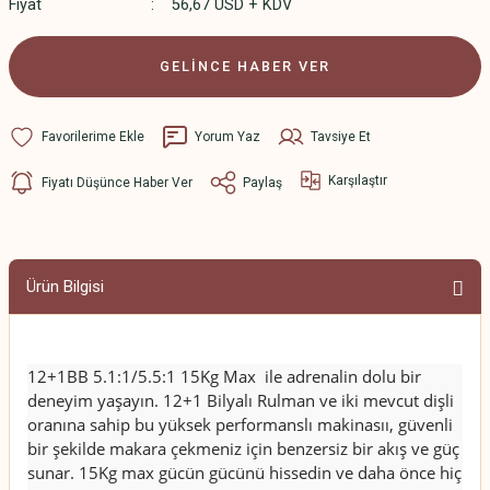
Fiyat
56,67 USD + KDV
GELİNCE HABER VER
Yorum Yaz
Tavsiye Et
Karşılaştır
Fiyatı Düşünce Haber Ver
Paylaş
Ürün Bilgisi
12+1BB 5.1:1/5.5:1 15Kg Max ile adrenalin dolu bir
deneyim yaşayın. 12+1 Bilyalı Rulman ve iki mevcut dişli
oranına sahip bu yüksek performanslı makinasıı, güvenli
bir şekilde makara çekmeniz için benzersiz bir akış ve güç
sunar. 15Kg max gücün gücünü hissedin ve daha önce hiç