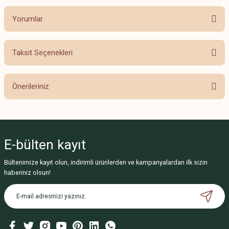
Yorumlar
Taksit Seçenekleri
Bu ürüne ilk yorumu siz yapın!
Önerileriniz
Yorum Yaz
Bu ürünün fiyat bilgisi, resim, ürün açıklamalarında ve diğer konularda
yetersiz gördüğünüz noktaları öneri formunu kullanarak tarafımıza
iletebilirsiniz.
E-bülten
kayıt
Görüş ve önerileriniz için teşekkür ederiz.
Bültenimize kayıt olun, indirimli ürünlerden ve kampanyalardan ilk sizin
Ürün resmi kalitesiz, bozuk veya görüntülenemiyor.
haberiniz olsun!
Ürün açıklamasında eksik bilgiler bulunuyor.
Ürün bilgilerinde hatalar bulunuyor.
Ürün fiyatı diğer sitelerden daha pahalı.
Bu ürüne benzer farklı alternatifler olmalı.