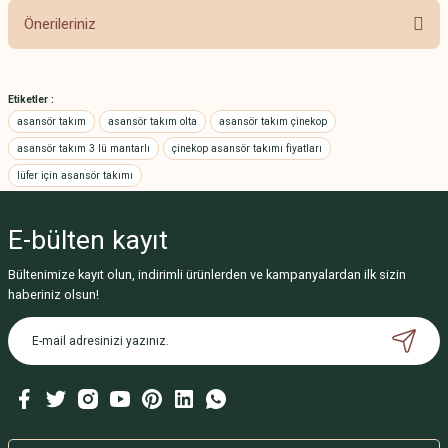
Önerileriniz
Yorum Yaz
Bu ürünün fiyat bilgisi, resim, ürün açıklamalarında ve diğer konularda
yetersiz gördüğünüz noktaları öneri formunu kullanarak tarafımıza
Etiketler :
iletebilirsiniz.
asansör takım
asansör takım olta
asansör takım çinekop
Görüş ve önerileriniz için teşekkür ederiz.
asansör takım 3 lü mantarlı
çinekop asansör takımı fiyatları
lüfer için asansör takımı
Ürün resmi kalitesiz, bozuk veya görüntülenemiyor.
Ürün açıklamasında eksik bilgiler bulunuyor.
E-bülten
kayıt
Ürün bilgilerinde hatalar bulunuyor.
Ürün fiyatı diğer sitelerden daha pahalı.
Bültenimize kayıt olun, indirimli ürünlerden ve kampanyalardan ilk sizin
haberiniz olsun!
Bu ürüne benzer farklı alternatifler olmalı.
Gönder