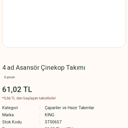
4 ad Asansör Çinekop Takımı
0 yorum
61,02 TL
*5,66 TL den başlayan taksitlerle!
Kategori
Çapariler ve Hazır Takımlar
Marka
KİNG
Stok Kodu
ST00657