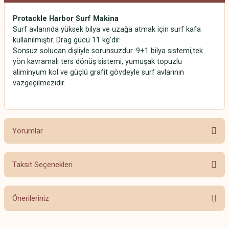
Protackle Harbor Surf Makina
Surf avlarında yüksek bilya ve uzağa atmak için surf kafa
kullanılmıştır. Drag gücü 11 kg'dır.
Sonsuz solucan dişliyle sorunsuzdur. 9+1 bilya sistemi,tek
yön kavramalı ters dönüş sistemi, yumuşak topuzlu
aliminyum kol ve güçlü grafit gövdeyle surf avlarının
vazgeçilmezidir.
Yorumlar
Taksit Seçenekleri
Bu ürüne ilk yorumu siz yapın!
Önerileriniz
Yorum Yaz
Bu ürünün fiyat bilgisi, resim, ürün açıklamalarında ve diğer konularda