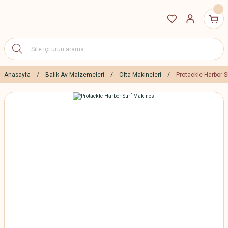
Anasayfa
Balık Av Malzemeleri
Olta Makineleri
Protackle Harbor S