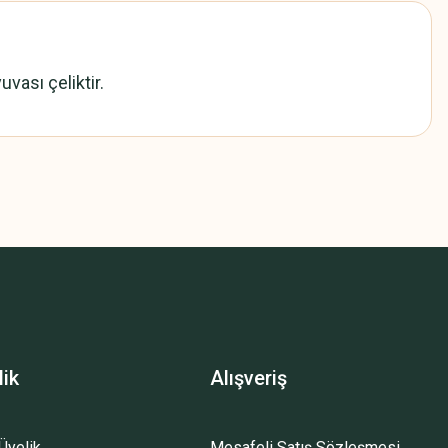
uvası çeliktir.
z.
lik
Alışveriş
Üyelik
Mesafeli Satış Sözleşmesi