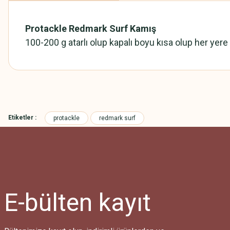
Protackle Redmark Surf Kamış
100-200 g atarlı olup kapalı boyu kısa olup her yere k
Bu ürünün fiyat bilgisi, resim, ürün açıklamalarında ve diğer konularda
Görüş ve önerileriniz için teşekkür ederiz.
Etiketler :
protackle
redmark surf
Ürün resmi kalitesiz, bozuk veya görüntülenemiyor.
Ürün açıklamasında eksik bilgiler bulunuyor.
Ürün bilgilerinde hatalar bulunuyor.
Ürün fiyatı diğer sitelerden daha pahalı.
Bu ürüne benzer farklı alternatifler olmalı.
E-bülten
kayıt