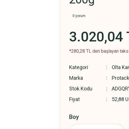
0 yorum
3.020,04 
*280,28 TL den başlayan taksi
Kategori
Olta Ka
Marka
Protack
Stok Kodu
ADGQR
Fiyat
52,88 
Boy