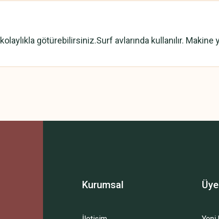
olaylıkla götürebilirsiniz.Surf avlarında kullanılır. Makine y
 yetersiz gördüğünüz noktaları öneri formunu kullanarak tarafımıza iletebilirsini
Bu ürüne ilk yorumu siz yapın!
Yorum Yaz
Kurumsal
Üye
İletişim
Yeni 