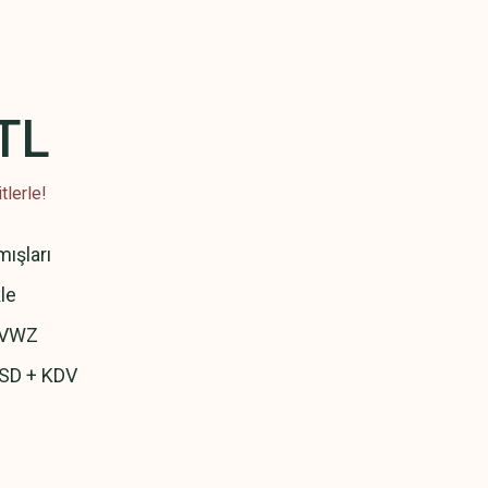
TL
tlerle!
mışları
le
VWZ
USD + KDV