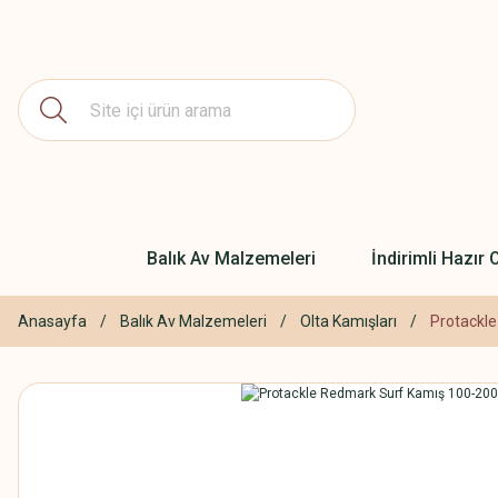
Balık Av Malzemeleri
İndirimli Hazır O
Anasayfa
Balık Av Malzemeleri
Olta Kamışları
Protackl