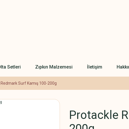
lta Setleri
Zıpkın Malzemesi
İletişim
Hakkı
e Redmark Surf Kamış 100-200g
Protackle 
200g