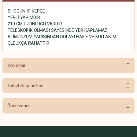
SHOGUN İP KEPÇE
YERLİ YAPIMDIR
210 CM UZUNLUĞU VARDIR
TELESKOPİK OLMASI SAYESİNDE YER KAPLAMAZ
ALİMÜNYUM YAPISINDAN DOLAYI HAFİF VE KULLANIMI
OLDUKÇA RAHATTIR
Yorumlar
Taksit Seçenekleri
Bu ürüne ilk yorumu siz yapın!
Önerileriniz
Yorum Yaz
Bu ürünün fiyat bilgisi, resim, ürün açıklamalarında ve diğer konularda
yetersiz gördüğünüz noktaları öneri formunu kullanarak tarafımıza
iletebilirsiniz.