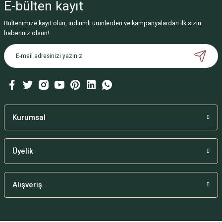
E-bülten
kayıt
Görüş ve önerileriniz için teşekkür ederiz.
Bültenimize kayıt olun, indirimli ürünlerden ve kampanyalardan ilk sizin
Ürün resmi kalitesiz, bozuk veya görüntülenemiyor.
haberiniz olsun!
Ürün açıklamasında eksik bilgiler bulunuyor.
Ürün bilgilerinde hatalar bulunuyor.
Ürün fiyatı diğer sitelerden daha pahalı.
Bu ürüne benzer farklı alternatifler olmalı.
Kurumsal
Üyelik
Gönder
Alışveriş