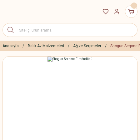
Anasayfa
Balık Av Malzemeleri
Ağ ve Serpmeler
Shogun Serpme F