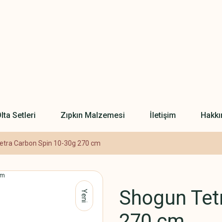
lta Setleri
Zıpkın Malzemesi
İletişim
Hakkı
etra Carbon Spin 10-30g 270 cm
Shogun Tet
Yeni
270 cm