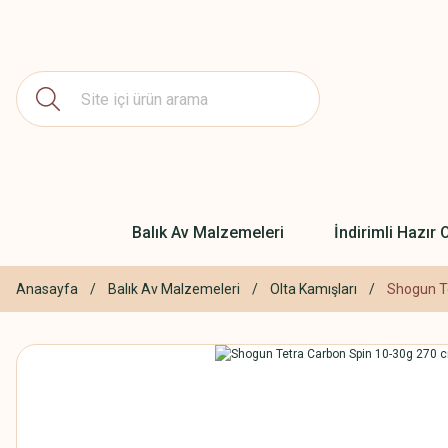
Balık Av Malzemeleri
İndirimli Hazır O
Anasayfa
Balık Av Malzemeleri
Olta Kamışları
Shogun T