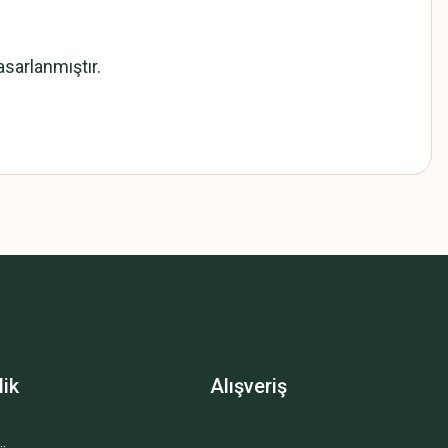
asarlanmıştır.
z.
lik
Alışveriş