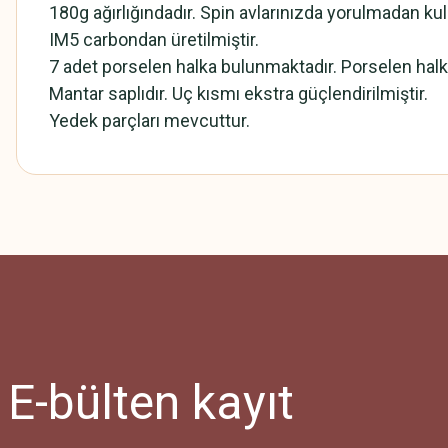
180g ağırlığındadır. Spin avlarınızda yorulmadan kull
IM5 carbondan üretilmiştir.
7 adet porselen halka bulunmaktadır. Porselen halkal
Mantar saplıdır. Uç kısmı ekstra güçlendirilmiştir.
Yedek parçları mevcuttur.
Bu ürünün fiyat bilgisi, resim, ürün açıklamalarında ve diğer konularda
Görüş ve önerileriniz için teşekkür ederiz.
Ürün resmi kalitesiz, bozuk veya görüntülenemiyor.
Ürün açıklamasında eksik bilgiler bulunuyor.
Ürün bilgilerinde hatalar bulunuyor.
Ürün fiyatı diğer sitelerden daha pahalı.
E-bülten
kayıt
Bu ürüne benzer farklı alternatifler olmalı.