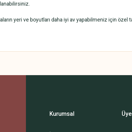
anabilirsiniz.
arın yeri ve boyutları daha iyi av yapabilmeniz için özel t
 yetersiz gördüğünüz noktaları öneri formunu kullanarak tarafımıza iletebilirsini
Bu ürüne ilk yorumu siz yapın!
Yorum Yaz
Kurumsal
Üye