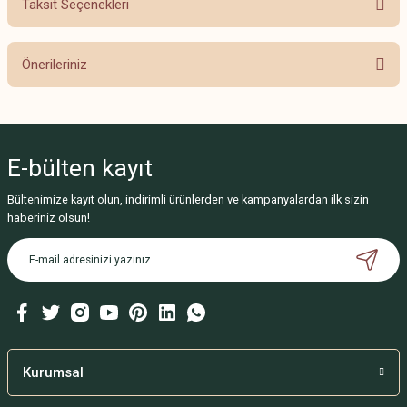
Taksit Seçenekleri
Bu ürüne ilk yorumu siz yapın!
Önerileriniz
Yorum Yaz
Bu ürünün fiyat bilgisi, resim, ürün açıklamalarında ve diğer konularda
yetersiz gördüğünüz noktaları öneri formunu kullanarak tarafımıza
iletebilirsiniz.
E-bülten
kayıt
Görüş ve önerileriniz için teşekkür ederiz.
Bültenimize kayıt olun, indirimli ürünlerden ve kampanyalardan ilk sizin
Ürün resmi kalitesiz, bozuk veya görüntülenemiyor.
haberiniz olsun!
Ürün açıklamasında eksik bilgiler bulunuyor.
Ürün bilgilerinde hatalar bulunuyor.
Ürün fiyatı diğer sitelerden daha pahalı.
Bu ürüne benzer farklı alternatifler olmalı.
Kurumsal