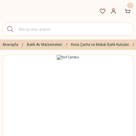
Anasayfa
Balık Av Malzemeleri
Kova Çanta ve Makat Balık Kutuları