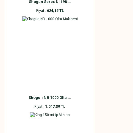
Shogun Serex Ul 198 ...
Fiyat :
624,15 TL
Shogun NB 1000 Olta ...
Fiyat :
1.047,39 TL