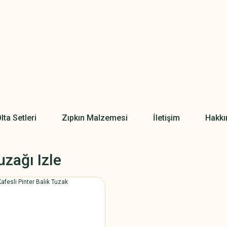
lta Setleri
Zıpkın Malzemesi
İletişim
Hakkı
uzağı Izle