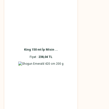
King 150 mt İp Misin ...
Fiyat :
238,04 TL