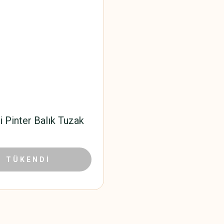
i Pinter Balık Tuzak
200,00 TL
TÜKENDİ