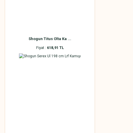
Shogun Titus Olta Ka ...
Fiyat :
618,91 TL