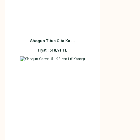
Shogun Titus Olta Ka ...
Fiyat :
618,91 TL