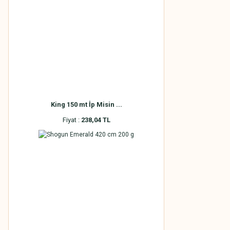
King 150 mt İp Misin ...
Fiyat :
238,04 TL