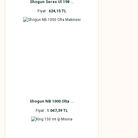
Shogun Serex Ul 198 ...
Fiyat :
624,15 TL
Shogun NB 1000 Olta ...
Fiyat :
1.047,39 TL