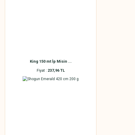
King 150 mt İp Misin ...
Fiyat :
237,96 TL