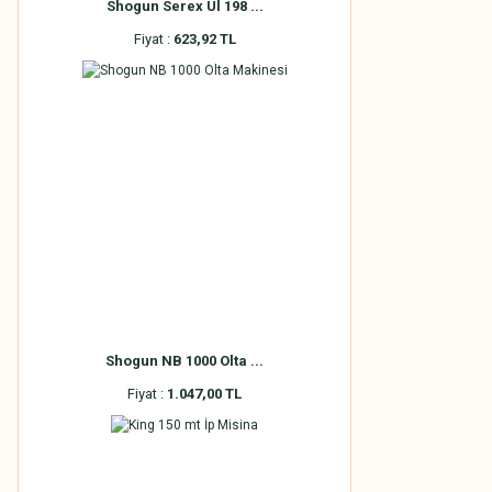
Shogun Serex Ul 198 ...
Fiyat :
623,92 TL
Shogun NB 1000 Olta ...
Fiyat :
1.047,00 TL