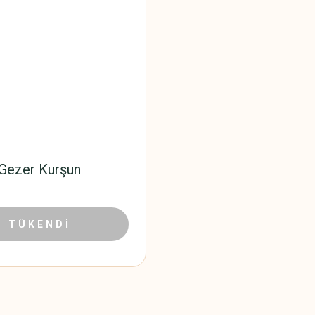
Gezer Kurşun
15,25 TL
TÜKENDİ