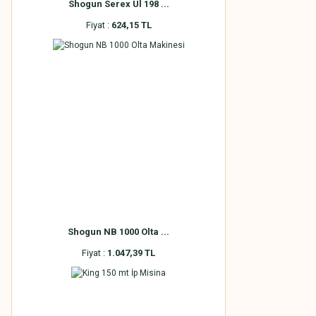
Shogun Serex Ul 198 ...
Fiyat :
624,15 TL
Shogun NB 1000 Olta ...
Fiyat :
1.047,39 TL