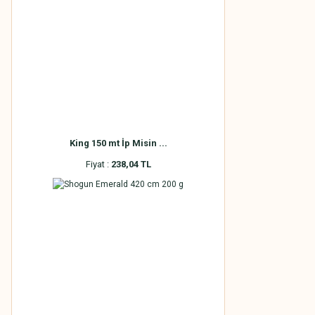
King 150 mt İp Misin ...
Fiyat :
238,04 TL