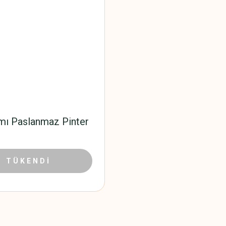
ımı Paslanmaz Pinter
101,69 TL
TÜKENDİ