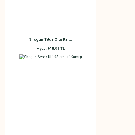
Shogun Titus Olta Ka ...
Fiyat :
618,91 TL