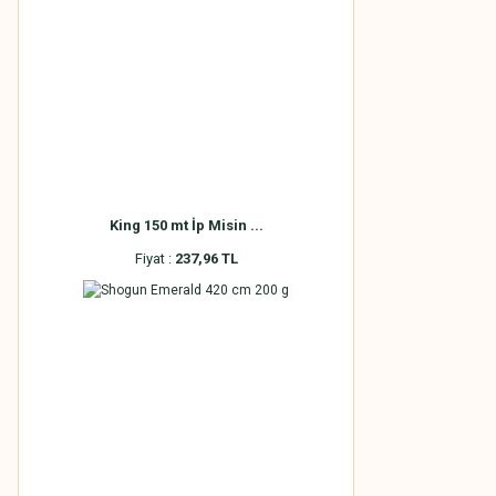
King 150 mt İp Misin ...
Fiyat :
237,96 TL