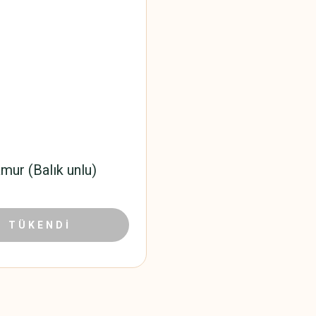
mur (Balık unlu)
1,53 TL
TÜKENDİ