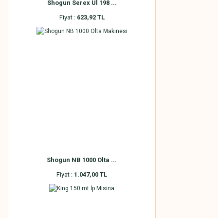
Shogun Serex Ul 198 ...
Fiyat :
623,92 TL
Shogun NB 1000 Olta ...
Fiyat :
1.047,00 TL