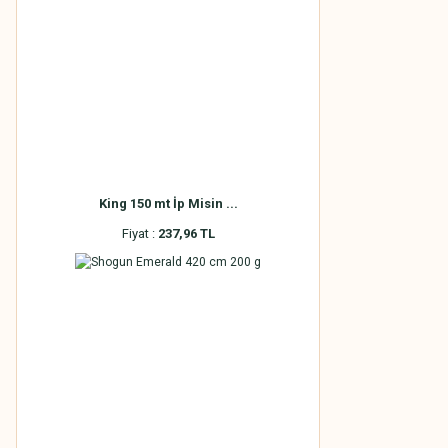
King 150 mt İp Misin ...
Fiyat :
237,96 TL