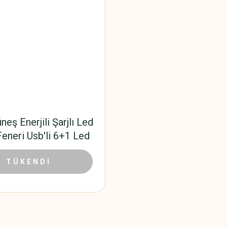
neş Enerjili Şarjlı Led
eneri Usb'li 6+1 Led
61,02 TL
TÜKENDİ