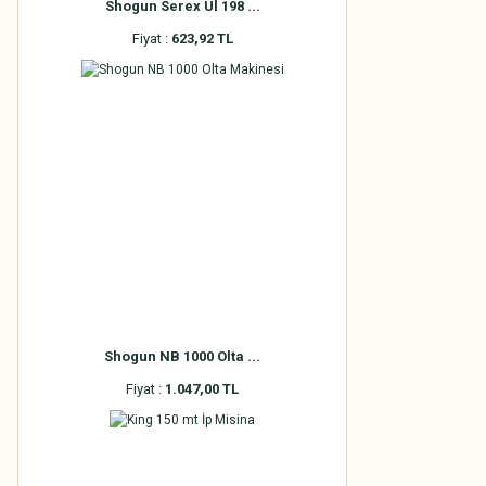
Shogun Serex Ul 198 ...
Fiyat :
623,92 TL
Shogun NB 1000 Olta ...
Fiyat :
1.047,00 TL