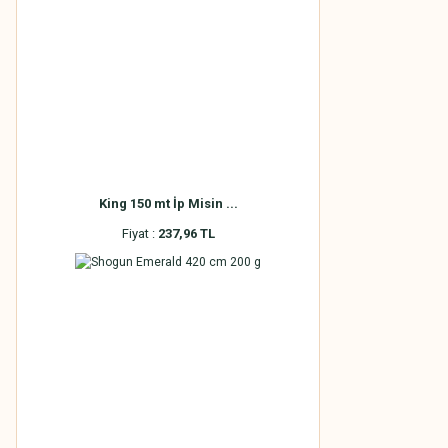
King 150 mt İp Misin ...
Fiyat :
237,96 TL