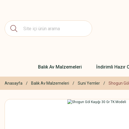
Balık Av Malzemeleri
İndirimli Hazır O
Anasayfa
Balık Av Malzemeleri
Suni Yemler
Shogun Göl 