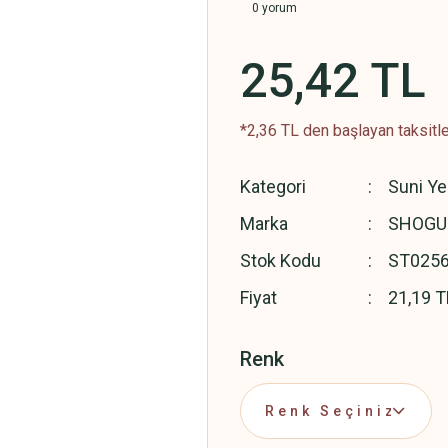
0 yorum
25,42 TL
*2,36 TL den başlayan taksitle
Kategori
Suni Y
Marka
SHOGU
Stok Kodu
ST025
Fiyat
21,19 T
Renk