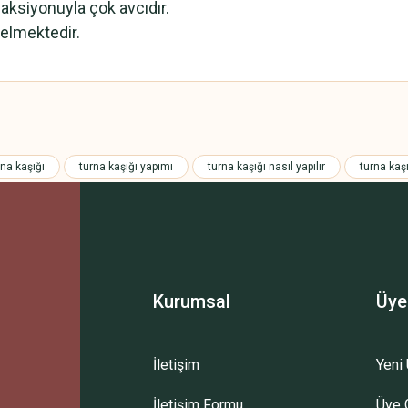
n aksiyonuyla çok avcıdır.
gelmektedir.
 yetersiz gördüğünüz noktaları öneri formunu kullanarak tarafımıza iletebilirsini
Bu ürüne ilk yorumu siz yapın!
rna kaşığı
turna kaşığı yapımı
turna kaşığı nasıl yapılır
turna kaş
Yorum Yaz
Kurumsal
Üye
İletişim
Yeni 
İletişim Formu
Üye G