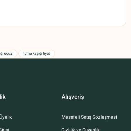
z.
ığı ucuz
turna kaşığı fiyat
lik
Alışveriş
Üyelik
Mesafeli Satış Sözleşmesi
irişi
Gizlilik ve Güvenlik