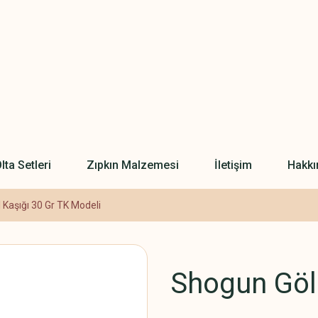
lta Setleri
Zıpkın Malzemesi
İletişim
Hakkı
Kaşığı 30 Gr TK Modeli
Shogun Göl 