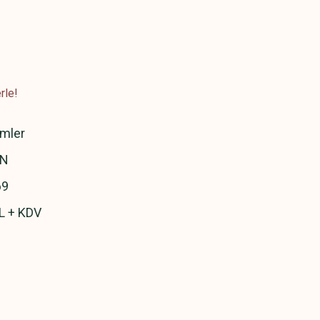
rle!
emler
N
69
L + KDV