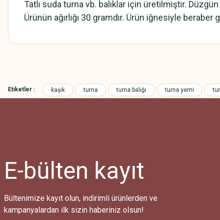
Tatlı suda turna vb. balıklar için üretilmiştir. Düzgü
Ürünün ağırlığı 30 gramdır. Ürün iğnesiyle beraber 
Bu ürünün fiyat bilgisi, resim, ürün açıklamalarında ve diğer konularda
Görüş ve önerileriniz için teşekkür ederiz.
Etiketler :
kaşık
turna
turna balığı
turna yemi
tu
Ürün resmi kalitesiz, bozuk veya görüntülenemiyor.
Ürün açıklamasında eksik bilgiler bulunuyor.
Ürün bilgilerinde hatalar bulunuyor.
Ürün fiyatı diğer sitelerden daha pahalı.
Bu ürüne benzer farklı alternatifler olmalı.
E-bülten
kayıt
Bültenimize kayıt olun, indirimli ürünlerden ve
kampanyalardan ilk sizin haberiniz olsun!