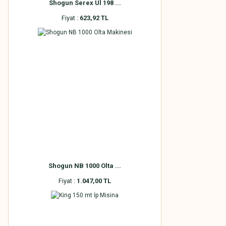
Shogun Serex Ul 198 ...
Fiyat :
623,92 TL
Shogun NB 1000 Olta ...
Fiyat :
1.047,00 TL