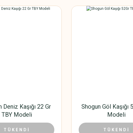
 Deniz Kaşığı 22 Gr
Shogun Göl Kaşığı 
TBY Modeli
Modeli
35,59 TL
25,42 TL
TÜKENDİ
TÜKENDİ