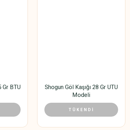
5 Gr BTU
Shogun Göl Kaşığı 28 Gr UTU
Modeli
25,42 TL
TÜKENDİ