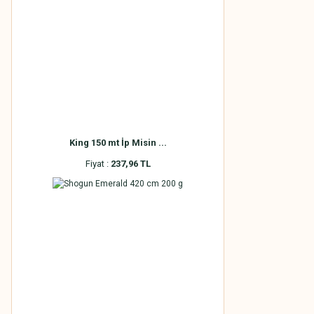
King 150 mt İp Misin ...
Fiyat :
237,96 TL