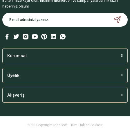
Bültenimize kayıt olun, indirimli ürünlerden ve kampanyalardan ilk sizin
haberiniz olsun!
Ürün bilgilerinde hatalar bulunuyor.
Ürün fiyatı diğer sitelerden daha pahalı.
Bu ürüne benzer farklı alternatifler olmalı.
Kurumsal
Gönder
Üyelik
Alışveriş
2023 Copyright IdeaSoft - Tüm Hakları Saklıdır.