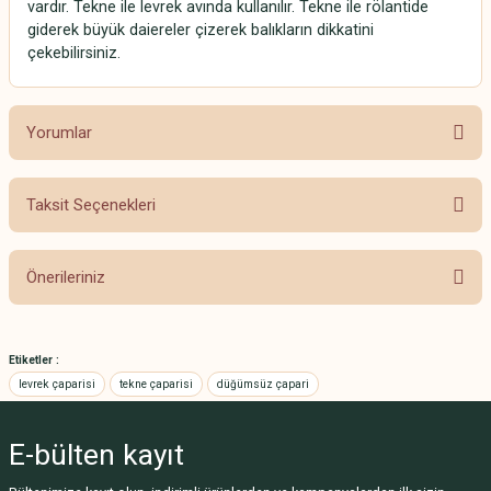
vardır. Tekne ile levrek avında kullanılır. Tekne ile rölantide
giderek büyük daiereler çizerek balıkların dikkatini
çekebilirsiniz.
Yorumlar
Taksit Seçenekleri
Bu ürüne ilk yorumu siz yapın!
Önerileriniz
Yorum Yaz
Bu ürünün fiyat bilgisi, resim, ürün açıklamalarında ve diğer konularda
yetersiz gördüğünüz noktaları öneri formunu kullanarak tarafımıza
Etiketler :
iletebilirsiniz.
levrek çaparisi
tekne çaparisi
düğümsüz çapari
Görüş ve önerileriniz için teşekkür ederiz.
E-bülten
kayıt
Ürün resmi kalitesiz, bozuk veya görüntülenemiyor.
Ürün açıklamasında eksik bilgiler bulunuyor.