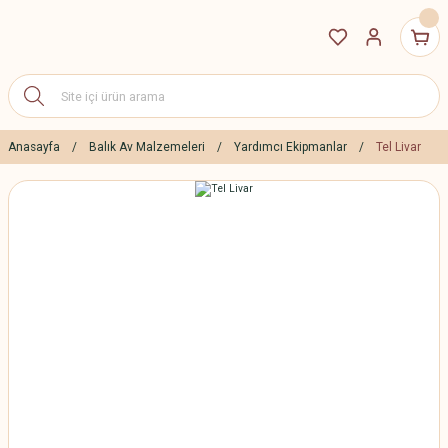
Anasayfa
Balık Av Malzemeleri
Yardımcı Ekipmanlar
Tel Livar